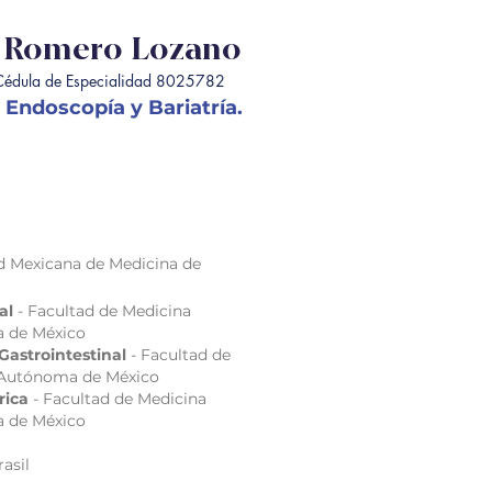
to Romero Lozano
dula de Especialidad 8025782
, Endoscopía y Bariatría.
ad Mexicana de Medicina de
ral
- Facultad de Medicina
a de México
Gastrointestinal
-
Facultad de
 Autónoma de México
trica
-
Facultad de Medicina
a de México
asil