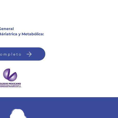
General
áriatrica y Metabólica:
Completo