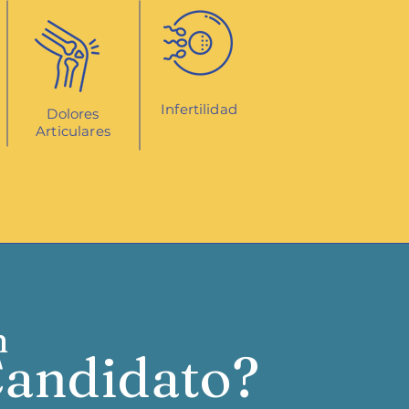
Infertilidad
Dolores
Articulares
n
andidato?