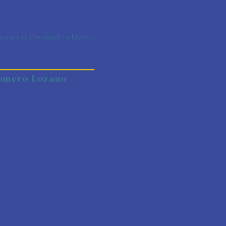
s para la Obesidad en Mexico
BARIÁTRICA
Romero Lozano
CURRICULUM
JOURNEY
TESTIMONIOS
¿S